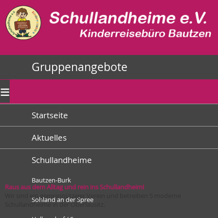
Gruppenangebote
≡
Startseite
Aktuelles
Schullandheime
Bautzen-Burk
Raus aus dem Alltag und rein ins Schullandheim!
Wir sind ein gemeinnütziger Verein und betreiben 5 moderne
Sohland an der Spree
Schullandheime in der Oberlausitz.