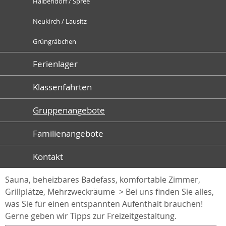
Halbendorf / Spree
Neukirch / Lausitz
Grüngräbchen
Ferienlager
Klassenfahrten
Gruppenangebote
Gruppenangebote
Vereins- und Gruppenreisen +++ Tagungen und
Familienangebote
Seminare +++ Familienurlaub +++ In unseren 5
gemütlichen Schullandheimen sind auch Erwachsene
Kontakt
herzlich willkommen! ;)
Sauna, beheizbares Badefass, komfortable Zimmer,
Grillplätze, Mehrzweckräume > Bei uns finden Sie alles,
was Sie für einen entspannten Aufenthalt brauchen!
Gerne geben wir Tipps zur Freizeitgestaltung.